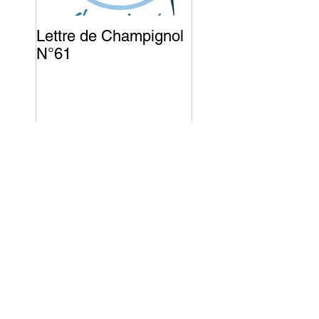
Lettre de Champignol
Lettre de Champig
N°61
N°60
Recherche
par mots clés